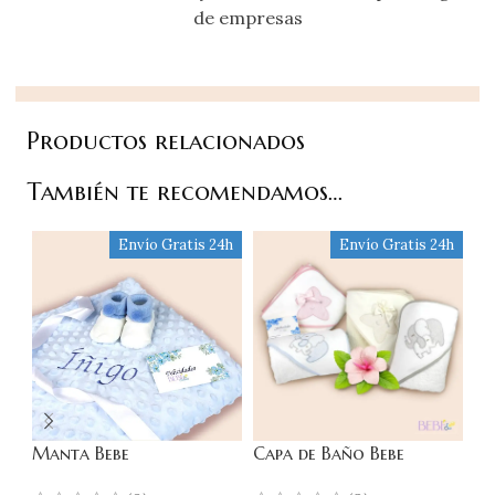
de empresas
Productos relacionados
También te recomendamos…
Envío Gratis 24h
Envío Gratis 24h
Manta Bebe
Capa de Baño Bebe
Ba
Personalizada con
Personalizada con
Pe