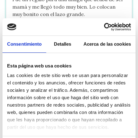
mamá y me llegó todo muy bien. Lo colocan
muy bonito con el lazo grande.
Nati
N
5 Junio, 2025
Consentimiento
Detalles
Acerca de las cookies
Muy bonita, la pedí en color gris con el bordado
y quedó perfecta. Me llegó al día siguiente
Esta página web usa cookies
Las cookies de este sitio web se usan para personalizar
Mostrando 5 de 9 reseñas
el contenido y los anuncios, ofrecer funciones de redes
sociales y analizar el tráfico. Además, compartimos
Cargar más
información sobre el uso que haga del sitio web con
nuestros partners de redes sociales, publicidad y análisis
Deja tu reseña
web, quienes pueden combinarla con otra información
que les haya proporcionado o que hayan recopilado a
partir del uso que haya hecho de sus servicios.
Valoración