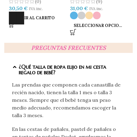
(0)
(9)
Nombre – Beige
Nombre
N
30,50
€
31,00
€
14
IVA inc.
IVA inc.
AÑADIR AL CARRITO
SELECCIONAR OPCIONES
PREGUNTAS FRECUENTES
¿Qué talla de ropa elijo en mi cesta
regalo de bebé?
Las prendas que componen cada canastilla de
recién nacido, tienen la talla 1 mes o talla 3
meses. Siempre que el bebé tenga un peso
medio adecuado, recomendamos escoger la
talla 3 meses.
En las cestas de pañales, pastel de pañales o
en tartas de pañales Dodot, empleamos la