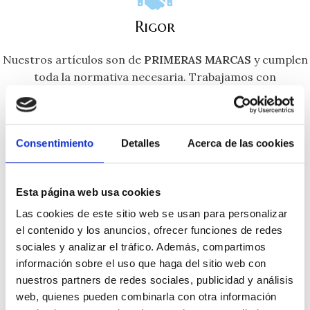
Rigor
Nuestros artículos son de
PRIMERAS MARCAS
y cumplen
toda la normativa necesaria. Trabajamos con
responsabilidad, disciplina y eficiencia.
Consentimiento
Detalles
Acerca de las cookies
Trabajo en equipo
Esta página web usa cookies
Las cookies de este sitio web se usan para personalizar
Nuestro equipo es de plena confianza y el trabajo se
el contenido y los anuncios, ofrecer funciones de redes
realiza de forma rigurosa. Orientamos nuestros
sociales y analizar el tráfico. Además, compartimos
esfuerzos hacia un mismo resultado. Prestamos un
información sobre el uso que haga del sitio web con
servicio ágil y resolutivo con cada pedido mostrando el
nuestros partners de redes sociales, publicidad y análisis
máximo interés a cada uno de nuestros clientes.
web, quienes pueden combinarla con otra información