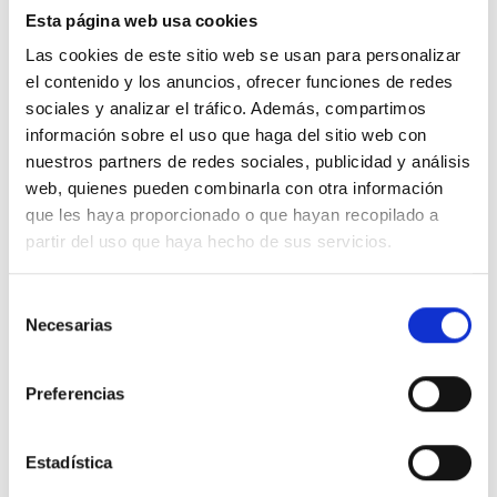
domicilios y empresas. Conoce nuestras condiciones
Esta página web usa cookies
en
Envíos y Entregas
.
Las cookies de este sitio web se usan para personalizar
el contenido y los anuncios, ofrecer funciones de redes
sociales y analizar el tráfico. Además, compartimos
información sobre el uso que haga del sitio web con
nuestros partners de redes sociales, publicidad y análisis
web, quienes pueden combinarla con otra información
que les haya proporcionado o que hayan recopilado a
partir del uso que haya hecho de sus servicios.
No hay reseñas de clientes disponibles para este producto
¡Sé el primero en dejar una reseña!
Selección
Necesarias
de
consentimiento
Preferencias
Deja tu reseña
Estadística