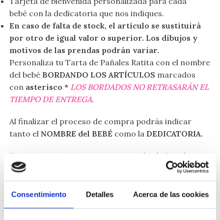
Tarjeta de bienvenida personalizada para cada
bebé con la dedicatoria que nos indiques.
En caso de falta de stock, el artículo se sustituirá
por otro de igual valor o superior. Los dibujos y
motivos de las prendas podrán variar.
Personaliza tu Tarta de Pañales Ratita con el nombre
del bebé
BORDANDO LOS ARTÍCULOS
marcados
con
asterisco *
LOS BORDADOS NO RETRASARÁN EL
TIEMPO DE ENTREGA.
Al finalizar el proceso de compra podrás indicar
tanto el
NOMBRE del BEBÉ
como la
DEDICATORIA.
Te invitamos a visitar nuestra sección de
Regalos
para Recién Nacido
, con los que podrás
complementar tu Tarta de Pañales Ratita.
Consentimiento
Detalles
Acerca de las cookies
Entregas en 24 horas en Península y con posibilidad
de entrega en el día en Madrid. Envíos a hospitales,