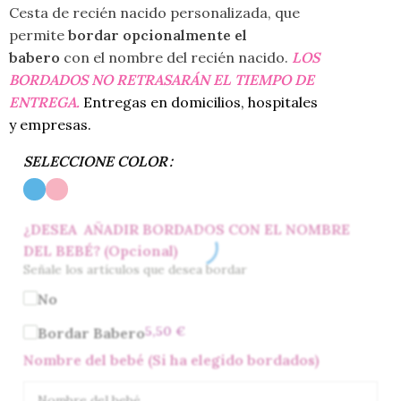
Cesta de recién nacido personalizada, que
permite
bordar opcionalmente el
babero
con el nombre del recién nacido.
LOS
BORDADOS NO RETRASARÁN EL TIEMPO DE
ENTREGA.
Entregas en domicilios, hospitales
y empresas.
SELECCIONE COLOR
¿DESEA AÑADIR BORDADOS CON EL NOMBRE
DEL BEBÉ? (Opcional)
Señale los artículos que desea bordar
No
5,50
€
Bordar Babero
Nombre del bebé (Si ha elegido bordados)