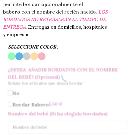
permite
bordar opcionalmente el
babero
con el nombre del recién nacido.
LOS
BORDADOS NO RETRASARÁN EL TIEMPO DE
ENTREGA.
Entregas en domicilios, hospitales
y empresas.
SELECCIONE COLOR
¿DESEA AÑADIR BORDADOS CON EL NOMBRE
DEL BEBÉ? (Opcional)
Señale los artículos que desea bordar
No
5,50
€
Bordar Babero
Nombre del bebé (Si ha elegido bordados)