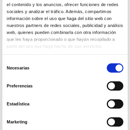
el contenido y los anuncios, ofrecer funciones de redes
sociales y analizar el tráfico. Además, compartimos
Lola
información sobre el uso que haga del sitio web con
L
11 Junio, 2025
nuestros partners de redes sociales, publicidad y análisis
web, quienes pueden combinarla con otra información
La cogí en color verde porque era muy
que les haya proporcionado o que hayan recopilado a
diferente a las otras y por salirme un poco de
partir del uso que haya hecho de sus servicios.
los colores convencionales. Cumple genial. Era
la primera vez que pedía y me ha llegado
Selección
perfecta.
Necesarias
de
consentimiento
Preferencias
Deja tu reseña
Estadística
Valoración
Marketing
Tu nombre: