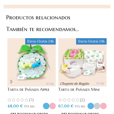
Productos relacionados
También te recomendamos…
Envío Gratis 24h
Envío Gratis 24h
Chupete de Regalo
C
Tarta de Pañales Apple
Tarta de Pañales Mini
Ta
Bebé
Ca
(2)
(7)
15
67,00
€
48,00
€
IVA inc.
IVA inc.