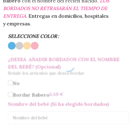
babero
con el nombre del recién nacido.
LOS
BORDADOS NO RETRASARÁN EL TIEMPO DE
ENTREGA.
Entregas en domicilios, hospitales
y empresas.
SELECCIONE COLOR
¿DESEA AÑADIR BORDADOS CON EL NOMBRE
DEL BEBÉ? (Opcional)
Señale los artículos que desea bordar
No
5,50
€
Bordar Babero
Nombre del bebé (Si ha elegido bordados)