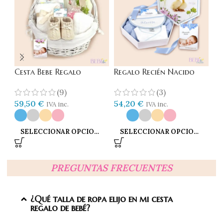
Cesta Bebe Regalo
Regalo Recién Nacido
Ki
Patitos
(9)
(3)
59,50
€
35
54,20
€
IVA inc.
IVA inc.
SELECCIONAR OPCIONES
SELECCIONAR OPCIONES
PREGUNTAS FRECUENTES
¿Qué talla de ropa elijo en mi cesta
regalo de bebé?