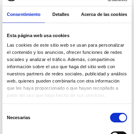
bebé
BORDANDO LOS ARTÍCULOS
marcados
con
asterisco *
LOS BORDADOS NO RETRASARÁN EL
Consentimiento
Detalles
Acerca de las cookies
TIEMPO DE ENTREGA.
Al finalizar el proceso de compra podrás indicar
Esta página web usa cookies
tanto el
NOMBRE del BEBÉ
como la
DEDICATORIA.
Las cookies de este sitio web se usan para personalizar
el contenido y los anuncios, ofrecer funciones de redes
Te invitamos a visitar nuestra sección de
Regalos
sociales y analizar el tráfico. Además, compartimos
para Recien Nacido
. También, te invitamos a visitar
información sobre el uso que haga del sitio web con
nuestra selección de
Canastillas Bebe
.
nuestros partners de redes sociales, publicidad y análisis
web, quienes pueden combinarla con otra información
Entregas en 24 horas en Península y con posibilidad
que les haya proporcionado o que hayan recopilado a
de entrega en el día en Madrid. Envíos a hospitales,
partir del uso que haya hecho de sus servicios.
domicilios y empresas. Conoce nuestras condiciones
en
Envíos y Entregas
.
Selección
Necesarias
de
consentimiento