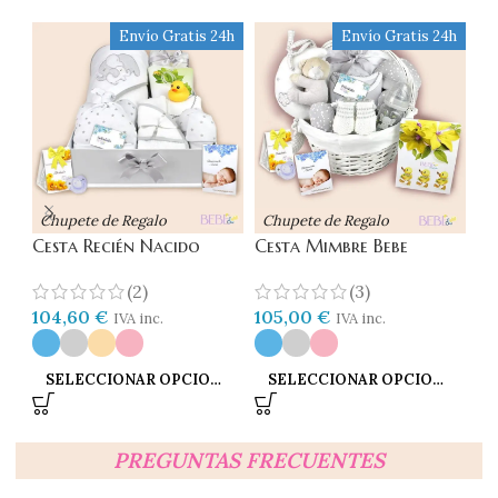
Envío Gratis 24h
Envío Gratis 24h
Chupete de Regalo
Chupete de Regalo
Cesta Recién Nacido
Cesta Mimbre Bebe
Re
Baño Baby
Musical
Na
(2)
(3)
104,60
€
105,00
€
5
IVA inc.
IVA inc.
SELECCIONAR OPCIONES
SELECCIONAR OPCIONES
PREGUNTAS FRECUENTES