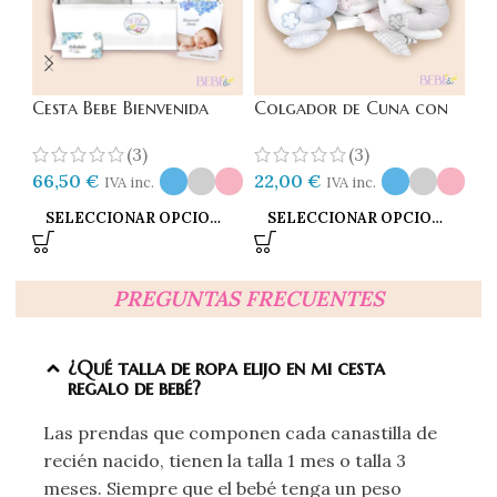
Cesta Bebe Bienvenida
Colgador de Cuna con
Hu
Globo
Música
Me
(3)
(3)
22
66,50
€
22,00
€
IVA inc.
IVA inc.
SELECCIONAR OPCIONES
SELECCIONAR OPCIONES
PREGUNTAS FRECUENTES
¿Qué talla de ropa elijo en mi cesta
regalo de bebé?
Las prendas que componen cada canastilla de
recién nacido, tienen la talla 1 mes o talla 3
meses. Siempre que el bebé tenga un peso