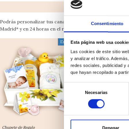
Podrás personalizar tus canastillas de bebé bordando pren
Consentimiento
Madrid* y en 24 horas en el resto de la Península. Además
Envío Gratis 24h
Esta página web usa cookie
Las cookies de este sitio we
y analizar el tráfico. Ademá
redes sociales, publicidad y
que hayan recopilado a parti
Selección
Necesarias
de
consentimiento
Chupete de Regalo
Chupete de Reg
Denegar