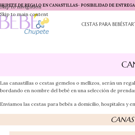
HUPETE DE REGALO EN CANASTILLAS- POSIBILIDAD DE ENTREGA 
Skip to navigation
Skip to main content
CESTAS PARA BEBÉS
TAR
CA
Las canastillas o cestas gemelos o mellizos, serán un reg
bordando en nombre del bebé en una selección de prenda
Enviamos las cestas para bebés a domicilio, hospitales y e
CANAS