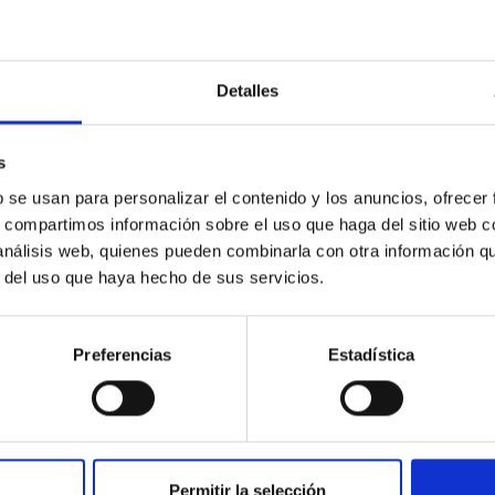
CANASTILLAS PARA BEBÉS MÁS VENDIDA
das con su nombre. Enviamos canastillas a domicilio, hosp
Detalles
, disponemos de envío gratuito en una selección.
Envío Gratis 24h
s
b se usan para personalizar el contenido y los anuncios, ofrecer
s, compartimos información sobre el uso que haga del sitio web 
 análisis web, quienes pueden combinarla con otra información q
r del uso que haya hecho de sus servicios.
Preferencias
Estadística
alo
Chupete de Regalo
Permitir la selección