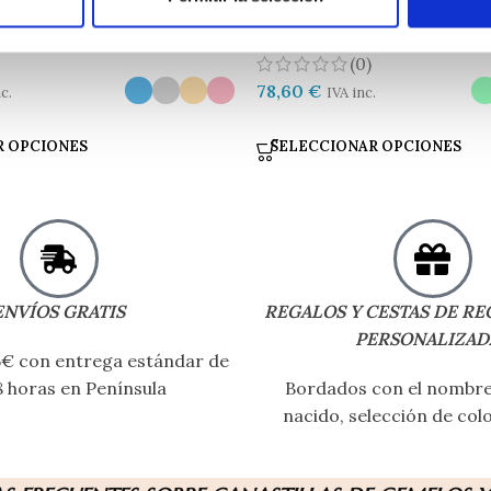
be Baño Spa
Cesta Bebe Bienvenida Basic
(0)
78,60
€
c.
IVA inc.
R OPCIONES
SELECCIONAR OPCIONES
ENVÍOS GRATIS
REGALOS Y CESTAS DE RE
PERSONALIZAD
75€ con entrega estándar de
 horas en Península
Bordados con el nombre 
nacido, selección de colo