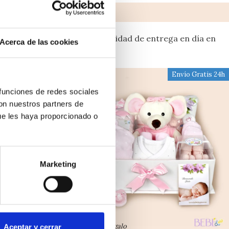
S
itales y empresas con posibilidad de entrega en día en
Acerca de las cookies
Envío Gratis 24h
Envío Gratis 24h
 funciones de redes sociales
con nuestros partners de
ue les haya proporcionado o
Marketing
Chupete de Regalo
Aceptar y cerrar