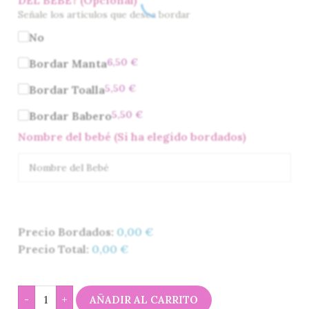
Señale los artículos que desea bordar
No
6,50
€
Bordar Manta
5,50
€
Bordar Toalla
5,50
€
Bordar Babero
Nombre del bebé (Si ha elegido bordados)
Precio Bordados:
0,00
€
Precio Total:
0,00
€
-
+
AÑADIR AL CARRITO