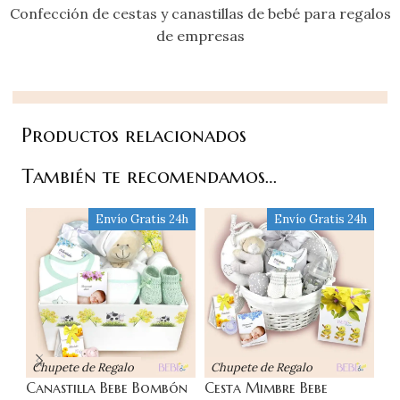
Confección de cestas y canastillas de bebé para regalos
de empresas
Productos relacionados
También te recomendamos…
Envío Gratis 24h
Envío Gratis 24h
Chupete de Regalo
Chupete de Regalo
C
Canastilla Bebe Bombón
Cesta Mimbre Bebe
Ce