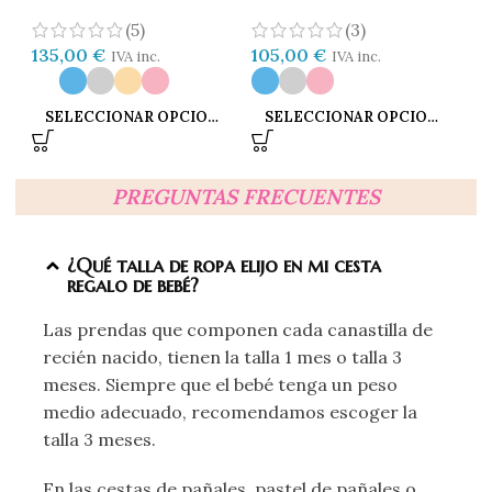
Musical
Ca
(5)
(3)
135,00
€
105,00
€
14
IVA inc.
IVA inc.
SELECCIONAR OPCIONES
SELECCIONAR OPCIONES
PREGUNTAS FRECUENTES
¿Qué talla de ropa elijo en mi cesta
regalo de bebé?
Las prendas que componen cada canastilla de
recién nacido, tienen la talla 1 mes o talla 3
meses. Siempre que el bebé tenga un peso
medio adecuado, recomendamos escoger la
talla 3 meses.
En las cestas de pañales, pastel de pañales o