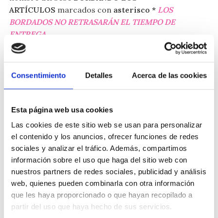
ARTÍCULOS
marcados con
asterisco *
LOS
BORDADOS NO RETRASARÁN EL TIEMPO DE
ENTREGA.
Al finalizar el proceso de compra podrás indicar
tanto el
NOMBRE del BEBÉ
como la
DEDICATORIA.
Consentimiento
Detalles
Acerca de las cookies
Te invitamos a visitar nuestra sección de
Regalos
para Recién Nacido
, con los que podrás
Esta página web usa cookies
complementar tu Canastilla Bebé Mimbre Osito.
Las cookies de este sitio web se usan para personalizar
Si optas por regalar tartas de pañales, también
el contenido y los anuncios, ofrecer funciones de redes
podrás escoger accesorios personalizados con el
sociales y analizar el tráfico. Además, compartimos
nombre del bebé bordado. Disponemos de mantas,
información sobre el uso que haga del sitio web con
nuestros partners de redes sociales, publicidad y análisis
capas de baño, toallas, dou dou y baberos. Los
web, quienes pueden combinarla con otra información
bordados no demoran los tiempos de entrega.
que les haya proporcionado o que hayan recopilado a
Entregas en 24 horas en Península y con posibilidad
partir del uso que haya hecho de sus servicios.